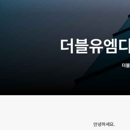
더블유엠디
더블
안녕하세요.