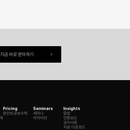
지금 바로 문의하기
Pricing
Seminars
Insights
완전성공보수제
세미나
칼럼
개
아카이브
언론보도
공지사항
자료 다운로드