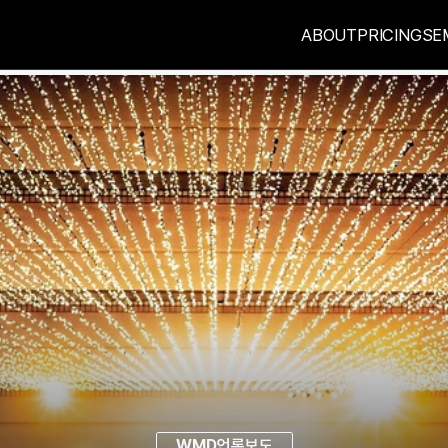
ABOUT
PRICING
SE
WMD
언론보도