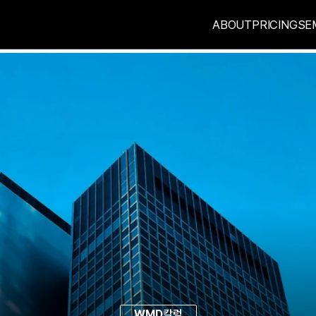
ABOUT
PRICING
SE
WMD
칼럼